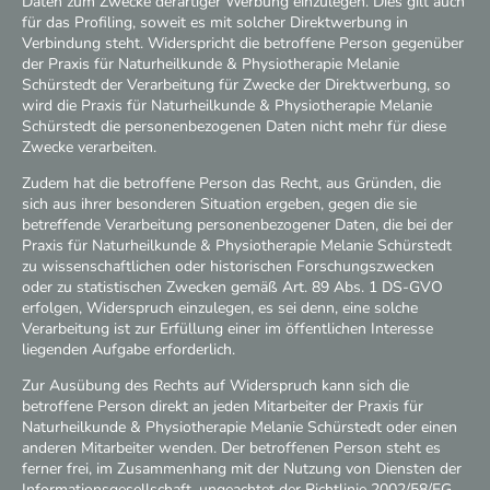
Daten zum Zwecke derartiger Werbung einzulegen. Dies gilt auch
für das Profiling, soweit es mit solcher Direktwerbung in
Verbindung steht. Widerspricht die betroffene Person gegenüber
der Praxis für Naturheilkunde & Physiotherapie Melanie
Schürstedt der Verarbeitung für Zwecke der Direktwerbung, so
wird die Praxis für Naturheilkunde & Physiotherapie Melanie
Schürstedt die personenbezogenen Daten nicht mehr für diese
Zwecke verarbeiten.
Zudem hat die betroffene Person das Recht, aus Gründen, die
sich aus ihrer besonderen Situation ergeben, gegen die sie
betreffende Verarbeitung personenbezogener Daten, die bei der
Praxis für Naturheilkunde & Physiotherapie Melanie Schürstedt
zu wissenschaftlichen oder historischen Forschungszwecken
oder zu statistischen Zwecken gemäß Art. 89 Abs. 1 DS-GVO
erfolgen, Widerspruch einzulegen, es sei denn, eine solche
Verarbeitung ist zur Erfüllung einer im öffentlichen Interesse
liegenden Aufgabe erforderlich.
Zur Ausübung des Rechts auf Widerspruch kann sich die
betroffene Person direkt an jeden Mitarbeiter der Praxis für
Naturheilkunde & Physiotherapie Melanie Schürstedt oder einen
anderen Mitarbeiter wenden. Der betroffenen Person steht es
ferner frei, im Zusammenhang mit der Nutzung von Diensten der
Informationsgesellschaft, ungeachtet der Richtlinie 2002/58/EG,